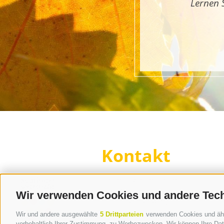
Lernen 
Kontakt
Tourismusverein Terlan
Dr.-Weiser-Platz 2
Wir verwenden Cookies und andere Tec
I - 39018 Terlan BZ
Tel. +39 0471 257 165
Wir und andere ausgewählte
5 Drittparteien
verwenden Cookies und ähnli
vorbehaltlich Ihrer Zustimmung, zu Werbezwecken. Wir können Ihre Date