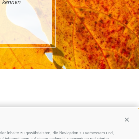
n kennen
Contin
ler Inhalte zu gewährleisten, die Navigation zu verbessern und,
uf informationen auf einem endgerät, verwendung reduzierter