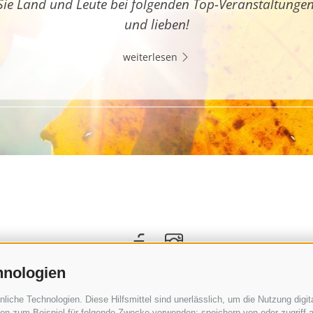
Sie Land und Leute bei folgenden Top-Veranstaltunge
und lieben!
weiterlesen
hnologien
che Technologien. Diese Hilfsmittel sind unerlässlich, um die Nutzung digita
n zum Beispiel für folgende Zwecke verwenden: speichern von oder zugriff a