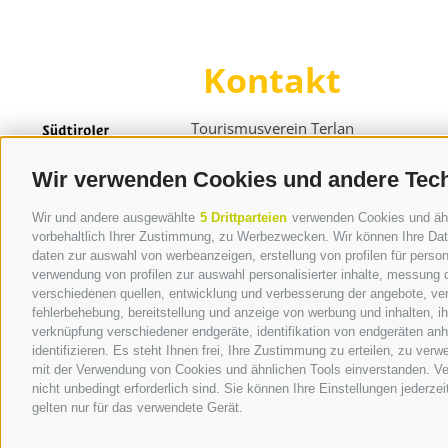
Kontakt
Tourismusverein Terlan
Dr.-Weiser-Platz 2
I - 39018 Terlan BZ
Wir verwenden Cookies und andere Tec
Tel. +39 0471 257 165
info@terlan.info
Wir und andere ausgewählte
5 Drittparteien
verwenden Cookies und ähnli
vorbehaltlich Ihrer Zustimmung, zu Werbezwecken. Wir können Ihre Date
daten zur auswahl von werbeanzeigen, erstellung von profilen für persona
verwendung von profilen zur auswahl personalisierter inhalte, messung
verschiedenen quellen, entwicklung und verbesserung der angebote, ver
fehlerbehebung, bereitstellung und anzeige von werbung und inhalten, 
verknüpfung verschiedener endgeräte, identifikation von endgeräten an
identifizieren. Es steht Ihnen frei, Ihre Zustimmung zu erteilen, zu ve
mit der Verwendung von Cookies und ähnlichen Tools einverstanden. Ver
nicht unbedingt erforderlich sind. Sie können Ihre Einstellungen jederze
gelten nur für das verwendete Gerät.