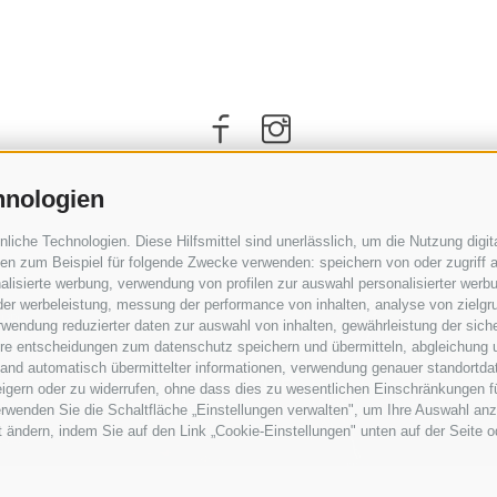
hnologien
che Technologien. Diese Hilfsmittel sind unerlässlich, um die Nutzung digita
n zum Beispiel für folgende Zwecke verwenden: speichern von oder zugriff a
lisierte werbung, verwendung von profilen zur auswahl personalisierter werbun
 der werbeleistung, messung der performance von inhalten, analyse von zielgr
wendung reduzierter daten zur auswahl von inhalten, gewährleistung der sich
ihre entscheidungen zum datenschutz speichern und übermitteln, abgleichung 
hand automatisch übermittelter informationen, verwendung genauer standortda
ANREISE
rweigern oder zu widerrufen, ohne dass dies zu wesentlichen Einschränkungen f
wenden Sie die Schaltfläche „Einstellungen verwalten", um Ihre Auswahl anz
it ändern, indem Sie auf den Link „Cookie-Einstellungen" unten auf der Seite 