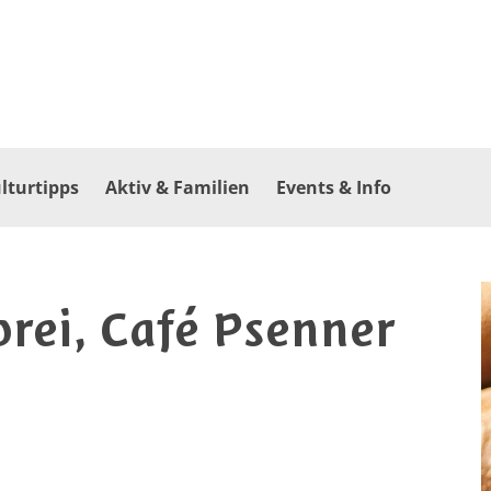
lturtipps
Aktiv & Familien
Events & Info
rei, Café Psenner