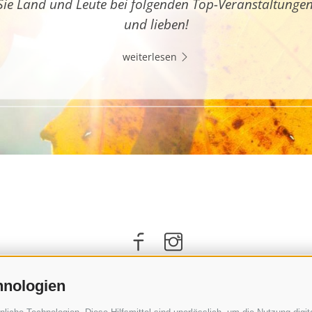
Sie Land und Leute bei folgenden Top-Veranstaltunge
und lieben!
weiterlesen
hnologien