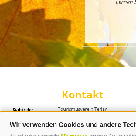
Lernen 
Kontakt
Tourismusverein Terlan
Dr.-Weiser-Platz 2
I - 39018 Terlan BZ
Wir verwenden Cookies und andere Tec
Tel. +39 0471 257 165