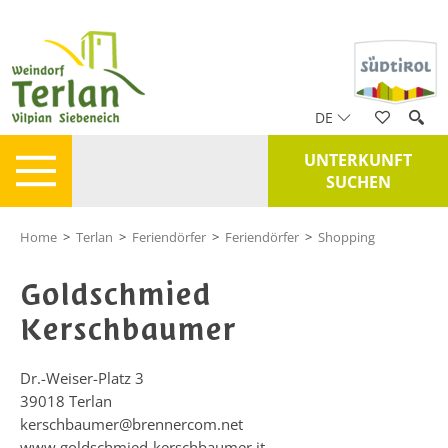
DE
UNTERKUNFT
SUCHEN
Home
>
Terlan
>
Feriendörfer
>
Feriendörfer
>
Shopping
Goldschmied
Kerschbaumer
Dr.-Weiser-Platz 3
39018
Terlan
kerschbaumer@brennercom.net
www.goldschmied-kerschbaumer.it