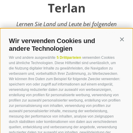
Terlan
Lernen Sie Land und Leute bei folgenden
Top-Veranstaltungen kennen und lieben!
Wir verwenden Cookies und
Contin
weiterlesen
andere Technologien
Wir und andere ausgewählte
5 Drittparteien
verwenden Cookies
und ähnliche Technologien. Diese Hilfsmittel sind unerlässlich, um
die Nutzung digitaler Inhalte zu gewährleisten, die Navigation zu
verbessern und, vorbehaltlich Ihrer Zustimmung, zu Werbezwecken.
Wir können Ihre Daten zum Beispiel für folgende Zwecke verwenden:
speichern von oder zugriff auf informationen auf einem endgerät,
verwendung reduzierter daten zur auswahl von werbeanzeigen,
erstellung von profilen für personalisierte werbung, verwendung von
profilen zur auswahl personalisierter werbung, erstellung von profilen
zur personalisierung von inhalten, verwendung von profilen zur
Kontakt
auswahl personalisierter inhalte, messung der werbeleistung,
messung der performance von inhalten, analyse von zielgruppen
durch statistiken oder kombinationen von daten aus verschiedenen
Tourismusverein Terlan
quellen, entwicklung und verbesserung der angebote, verwendung
reduzierter daten zur auswahl von inhalten, gewährleistung der