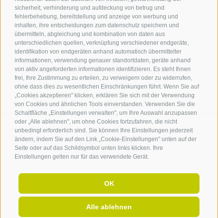
Dr.-Weiser-Platz 2
sicherheit, verhinderung und aufdeckung von betrug und
I - 39018 Terlan BZ
fehlerbehebung, bereitstellung und anzeige von werbung und
Tel. +39 0471 257 165
inhalten, ihre entscheidungen zum datenschutz speichern und
info@terlan.info
übermitteln, abgleichung und kombination von daten aus
unterschiedlichen quellen, verknüpfung verschiedener endgeräte,
identifikation von endgeräten anhand automatisch übermittelter
informationen, verwendung genauer standortdaten, geräte anhand
von aktiv angeforderten informationen identifizieren. Es steht Ihnen
frei, Ihre Zustimmung zu erteilen, zu verweigern oder zu widerrufen,
ohne dass dies zu wesentlichen Einschränkungen führt. Wenn Sie auf
„Cookies akzeptieren" klicken, erklären Sie sich mit der Verwendung
von Cookies und ähnlichen Tools einverstanden. Verwenden Sie die
Schaltfläche „Einstellungen verwalten", um Ihre Auswahl anzupassen
oder „Alle ablehnen", um ohne Cookies fortzufahren, die nicht
unbedingt erforderlich sind. Sie können Ihre Einstellungen jederzeit
ändern, indem Sie auf den Link „Cookie-Einstellungen" unten auf der
ANREISE
Seite oder auf das Schildsymbol unten links klicken. Ihre
Einstellungen gelten nur für das verwendete Gerät.
OK
Alle ablehnen
Sitemap
.
Impressum
.
Transparenz Beiträge
.
Cookie-