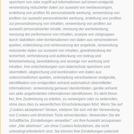
speichern von oder zugriff auf informationen auf einem endgerät,
verwendung reduzierter daten zur auswahl von werbeanzeigen,
erstellung von profilen für personalisierte werbung, verwendung von
profilen zur auswahl personalisierter werbung, erstellung von profilen
zur personalisierung von inhalten, verwendung von profilen zur
Kontakt
auswahl personalisierter inhalte, messung der werbeleistung,
messung der performance von inhalten, analyse von zielgruppen
durch statistiken oder kombinationen von daten aus verschiedenen
Tourismusverein Terlan
quellen, entwicklung und verbesserung der angebote, verwendung
reduzierter daten zur auswahl von inhalten, gewährleistung der
Dr.-Weiser-Platz 2
sicherheit, verhinderung und aufdeckung von betrug und
I - 39018 Terlan BZ
fehlerbehebung, bereitstellung und anzeige von werbung und
Tel. +39 0471 257 165
inhalten, ihre entscheidungen zum datenschutz speichern und
info@terlan.info
übermitteln, abgleichung und kombination von daten aus
unterschiedlichen quellen, verknüpfung verschiedener endgeräte,
identifikation von endgeräten anhand automatisch übermittelter
informationen, verwendung genauer standortdaten, geräte anhand
von aktiv angeforderten informationen identifizieren. Es steht Ihnen
frei, Ihre Zustimmung zu erteilen, zu verweigern oder zu widerrufen,
ohne dass dies zu wesentlichen Einschränkungen führt. Wenn Sie auf
„Cookies akzeptieren" klicken, erklären Sie sich mit der Verwendung
von Cookies und ähnlichen Tools einverstanden. Verwenden Sie die
Schaltfläche „Einstellungen verwalten", um Ihre Auswahl anzupassen
oder „Alle ablehnen", um ohne Cookies fortzufahren, die nicht
unbedingt erforderlich sind. Sie können Ihre Einstellungen jederzeit