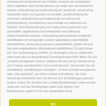
messung der performance von inhalten, analyse von zielgruppen
durch statistiken oder kombinationen von daten aus verschiedenen
Tourismusverein Terlan
quellen, entwicklung und verbesserung der angebote, verwendung
reduzierter daten zur auswahl von inhalten, gewährleistung der
Dr.-Weiser-Platz 2
sicherheit, verhinderung und aufdeckung von betrug und
I - 39018 Terlan BZ
fehlerbehebung, bereitstellung und anzeige von werbung und
Tel. +39 0471 257 165
inhalten, ihre entscheidungen zum datenschutz speichern und
info@terlan.info
übermitteln, abgleichung und kombination von daten aus
unterschiedlichen quellen, verknüpfung verschiedener endgeräte,
identifikation von endgeräten anhand automatisch übermittelter
informationen, verwendung genauer standortdaten, geräte anhand
von aktiv angeforderten informationen identifizieren. Es steht Ihnen
frei, Ihre Zustimmung zu erteilen, zu verweigern oder zu widerrufen,
ohne dass dies zu wesentlichen Einschränkungen führt. Wenn Sie auf
„Cookies akzeptieren" klicken, erklären Sie sich mit der Verwendung
von Cookies und ähnlichen Tools einverstanden. Verwenden Sie die
Schaltfläche „Einstellungen verwalten", um Ihre Auswahl anzupassen
oder „Alle ablehnen", um ohne Cookies fortzufahren, die nicht
unbedingt erforderlich sind. Sie können Ihre Einstellungen jederzeit
ändern, indem Sie auf den Link „Cookie-Einstellungen" unten auf der
ANREISE
Seite oder auf das Schildsymbol unten links klicken. Ihre
Einstellungen gelten nur für das verwendete Gerät.
OK