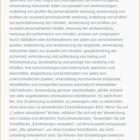
speichern von oder zugriff auf informationen auf einem endgerät,
verwendung reduzierter daten zur auswahl von werbeanzeigen,
erstellung von profilen für personalisierte werbung, verwendung von
profilen zur auswahl personalisierter werbung, erstellung von profilen
zur personalisierung von inhalten, verwendung von profilen zur
Kontakt
auswahl personalisierter inhalte, messung der werbeleistung,
messung der performance von inhalten, analyse von zielgruppen
durch statistiken oder kombinationen von daten aus verschiedenen
Tourismusverein Terlan
quellen, entwicklung und verbesserung der angebote, verwendung
reduzierter daten zur auswahl von inhalten, gewährleistung der
Dr.-Weiser-Platz 2
sicherheit, verhinderung und aufdeckung von betrug und
I - 39018 Terlan BZ
fehlerbehebung, bereitstellung und anzeige von werbung und
Tel. +39 0471 257 165
inhalten, ihre entscheidungen zum datenschutz speichern und
info@terlan.info
übermitteln, abgleichung und kombination von daten aus
unterschiedlichen quellen, verknüpfung verschiedener endgeräte,
identifikation von endgeräten anhand automatisch übermittelter
informationen, verwendung genauer standortdaten, geräte anhand
von aktiv angeforderten informationen identifizieren. Es steht Ihnen
frei, Ihre Zustimmung zu erteilen, zu verweigern oder zu widerrufen,
ohne dass dies zu wesentlichen Einschränkungen führt. Wenn Sie auf
„Cookies akzeptieren" klicken, erklären Sie sich mit der Verwendung
von Cookies und ähnlichen Tools einverstanden. Verwenden Sie die
Schaltfläche „Einstellungen verwalten", um Ihre Auswahl anzupassen
oder „Alle ablehnen", um ohne Cookies fortzufahren, die nicht
unbedingt erforderlich sind. Sie können Ihre Einstellungen jederzeit